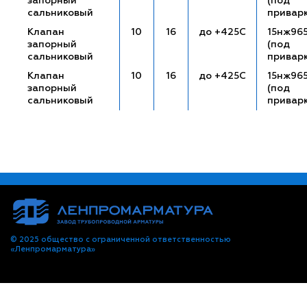
запорный
(под
сальниковый
привар
Клапан
10
16
до +425С
15нж96
запорный
(под
сальниковый
привар
Клапан
10
16
до +425С
15нж96
запорный
(под
сальниковый
привар
© 2025 общество с ограниченной ответственностью
«Ленпромарматура»