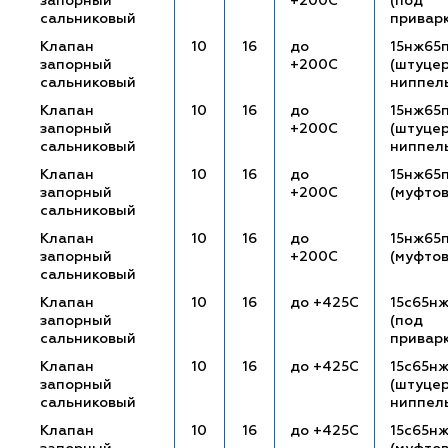
запорный
+200С
(под
сальниковый
привар
Клапан
10
16
до
15нж65
запорный
+200С
(штуце
сальниковый
ниппел
Клапан
10
16
до
15нж65
запорный
+200С
(штуце
сальниковый
ниппел
Клапан
10
16
до
15нж65
запорный
+200С
(муфто
сальниковый
Клапан
10
16
до
15нж65
запорный
+200С
(муфто
сальниковый
Клапан
10
16
до +425С
15с65н
запорный
(под
сальниковый
привар
Клапан
10
16
до +425С
15с65н
запорный
(штуце
сальниковый
ниппел
Клапан
10
16
до +425С
15с65н