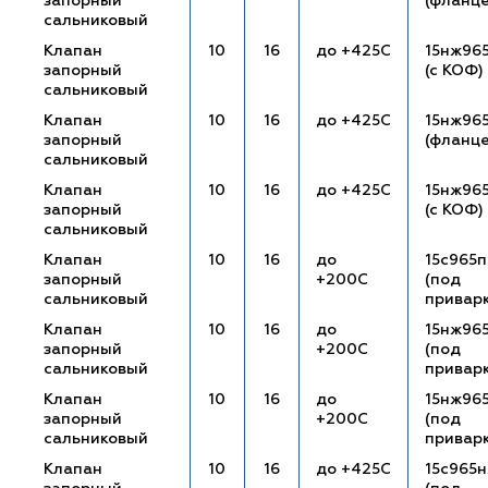
запорный
(фланц
сальниковый
Клапан
10
16
до +425С
15нж96
запорный
(с КОФ)
сальниковый
Клапан
10
16
до +425С
15нж96
запорный
(фланц
сальниковый
Клапан
10
16
до +425С
15нж96
запорный
(с КОФ)
сальниковый
Клапан
10
16
до
15с965п
запорный
+200С
(под
сальниковый
привар
Клапан
10
16
до
15нж96
запорный
+200С
(под
сальниковый
привар
Клапан
10
16
до
15нж96
запорный
+200С
(под
сальниковый
привар
Клапан
10
16
до +425С
15с965