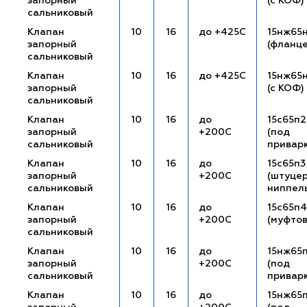
запорный
(с КОФ)
сальниковый
Клапан
10
16
до +425С
15нж65
запорный
(фланц
сальниковый
Клапан
10
16
до +425С
15нж65
запорный
(с КОФ)
сальниковый
Клапан
10
16
до
15с65п2
запорный
+200С
(под
сальниковый
привар
Клапан
10
16
до
15с65п3
запорный
+200С
(штуце
сальниковый
ниппел
Клапан
10
16
до
15с65п4
запорный
+200С
(муфто
сальниковый
Клапан
10
16
до
15нж65
запорный
+200С
(под
сальниковый
привар
Клапан
10
16
до
15нж65