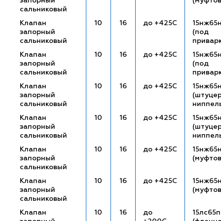
запорный
(муфто
сальниковый
Клапан
10
16
до +425С
15нж65
запорный
(под
сальниковый
привар
Клапан
10
16
до +425С
15нж65
запорный
(под
сальниковый
привар
Клапан
10
16
до +425С
15нж65
запорный
(штуце
сальниковый
ниппел
Клапан
10
16
до +425С
15нж65
запорный
(штуце
сальниковый
ниппел
Клапан
10
16
до +425С
15нж65
запорный
(муфто
сальниковый
Клапан
10
16
до +425С
15нж65
запорный
(муфто
сальниковый
Клапан
10
16
до
15лс65п