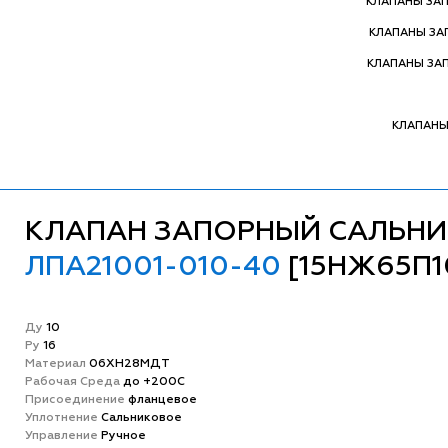
КЛАПАНЫ ЗА
КЛАПАНЫ З
КЛАПАНЫ ЗА
КЛАПАНЫ
КЛАПАН ЗАПОРНЫЙ САЛЬН
ЛПА21001-010-40
[15НЖ65П1
Ду
10
Ру
16
Матeриал
06ХН28МДТ
Рабочая Среда
до +200С
Присоединение
фланцевое
Уплотнение
Сальниковое
Управление
Ручное