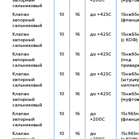
запорный
+200С
(муфто
сальниковый
Клапан
10
16
до +425С
15нж65
запорный
(фланц
сальниковый
Клапан
10
16
до +425С
15нж65
запорный
(с КОФ)
сальниковый
Клапан
10
16
до +425С
15нж65
запорный
(под
сальниковый
привар
Клапан
10
16
до +425С
15нж65
запорный
(штуце
сальниковый
ниппел
Клапан
10
16
до +425С
15нж65
запорный
(муфто
сальниковый
Клапан
10
16
до
15с965п
запорный
+200С
(фланц
сальниковый
Клапан
10
16
до
15с965п