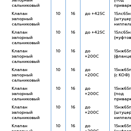
запорный
(под
сальниковый
привар
Клапан
10
16
до +425С
15лс65
запорный
(штуце
сальниковый
ниппел
Клапан
10
16
до +425С
15лс65
запорный
(муфто
сальниковый
Клапан
10
16
до
15нж65
запорный
+200С
(фланц
сальниковый
Клапан
10
16
до
15нж65п
запорный
+200С
(с КОФ)
сальниковый
Клапан
10
16
до
15нж65
запорный
+200С
(под
сальниковый
привар
Клапан
10
16
до
15нж65п
запорный
+200С
(штуце
сальниковый
ниппел
Клапан
10
16
до
15нж65