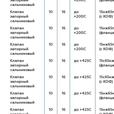
запорный
+200С
(фланц
сальниковый
Клапан
10
16
до
15нж65п
запорный
+200С
(с КОФ)
сальниковый
Клапан
10
16
до
15нж65
запорный
+200С
(фланц
сальниковый
Клапан
10
16
до
15нж65
запорный
+200С
(с КОФ)
сальниковый
Клапан
10
16
до +425С
15с65н
запорный
(фланц
сальниковый
Клапан
10
16
до +425С
15с65нж
запорный
(с КОФ)
сальниковый
Клапан
10
16
до +425С
15нж65
запорный
(фланц
сальниковый
Клапан
10
16
до +425С
15нж65