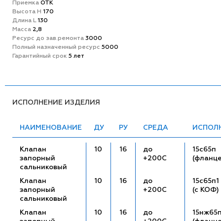
Приемка
ОТК
Высота H
170
Длина L
130
Масса
2,8
Ресурс до зав.ремонта
3000
Полный назначенный ресурс
5000
Гарантийный срок
5 лет
ИСПОЛНЕНИЕ ИЗДЕЛИЯ
НАИМЕНОВАНИЕ
ДУ
РУ
СРЕДА
ИСПОЛ
Клапан
10
16
до
15с65п
запорный
+200С
(фланц
сальниковый
Клапан
10
16
до
15с65п1
запорный
+200С
(с КОФ)
сальниковый
Клапан
10
16
до
15нж65