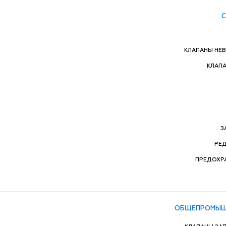
КЛАПАНЫ НЕ
КЛАП
З
РЕ
ПРЕДОХР
ОБЩЕПРОМЫШ