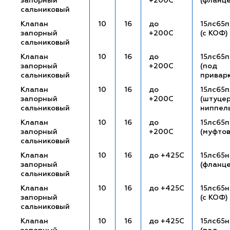
запорный
+200С
(фланц
сальниковый
Клапан
10
16
до
15лс65п
запорный
+200С
(с КОФ)
сальниковый
Клапан
10
16
до
15лс65п
запорный
+200С
(под
сальниковый
привар
Клапан
10
16
до
15лс65п
запорный
+200С
(штуце
сальниковый
ниппел
Клапан
10
16
до
15лс65
запорный
+200С
(муфто
сальниковый
Клапан
10
16
до +425С
15лс65
запорный
(фланц
сальниковый
Клапан
10
16
до +425С
15лс65н
запорный
(с КОФ)
сальниковый
Клапан
10
16
до +425С
15лс65