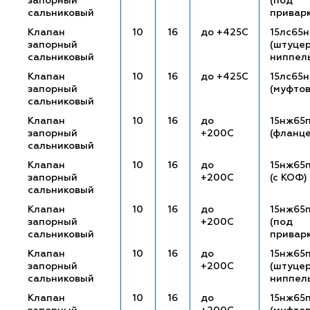
запорный
(под
сальниковый
привар
Клапан
10
16
до +425С
15лс65
запорный
(штуце
сальниковый
ниппел
Клапан
10
16
до +425С
15лс65
запорный
(муфто
сальниковый
Клапан
10
16
до
15нж65
запорный
+200С
(фланц
сальниковый
Клапан
10
16
до
15нж65п
запорный
+200С
(с КОФ)
сальниковый
Клапан
10
16
до
15нж65
запорный
+200С
(под
сальниковый
привар
Клапан
10
16
до
15нж65п
запорный
+200С
(штуце
сальниковый
ниппел
Клапан
10
16
до
15нж65