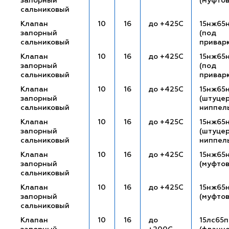
запорный
(муфто
сальниковый
Клапан
10
16
до +425С
15нж65
запорный
(под
сальниковый
привар
Клапан
10
16
до +425С
15нж65
запорный
(под
сальниковый
привар
Клапан
10
16
до +425С
15нж65
запорный
(штуце
сальниковый
ниппел
Клапан
10
16
до +425С
15нж65
запорный
(штуце
сальниковый
ниппел
Клапан
10
16
до +425С
15нж65
запорный
(муфто
сальниковый
Клапан
10
16
до +425С
15нж65
запорный
(муфто
сальниковый
Клапан
10
16
до
15лс65п