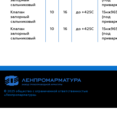
запорный
(под
сальниковый
привар
Клапан
10
16
до +425С
15нж96
запорный
(под
сальниковый
привар
Клапан
10
16
до +425С
15нж96
запорный
(под
сальниковый
привар
© 2025 общество с ограниченной ответственностью
«Ленпромарматура»