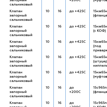
запорный
+200С
(муфто
сальниковый
Клапан
10
16
до +425С
15нж65
запорный
(фланц
сальниковый
Клапан
10
16
до +425С
15нж65
запорный
(с КОФ)
сальниковый
Клапан
10
16
до +425С
15нж65
запорный
(под
сальниковый
привар
Клапан
10
16
до +425С
15нж65
запорный
(штуце
сальниковый
ниппел
Клапан
10
16
до +425С
15нж65
запорный
(муфто
сальниковый
Клапан
10
16
до
15с965п
запорный
+200С
(фланц
сальниковый
Клапан
10
16
до
15с965п