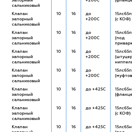
запорный
+200С
(фланц
сальниковый
Клапан
10
16
до
15лс65п
запорный
+200С
(с КОФ)
сальниковый
Клапан
10
16
до
15лс65п
запорный
+200С
(под
сальниковый
привар
Клапан
10
16
до
15лс65п
запорный
+200С
(штуце
сальниковый
ниппел
Клапан
10
16
до
15лс65
запорный
+200С
(муфто
сальниковый
Клапан
10
16
до +425С
15лс65
запорный
(фланц
сальниковый
Клапан
10
16
до +425С
15лс65н
запорный
(с КОФ)
сальниковый
Клапан
10
16
до +425С
15лс65