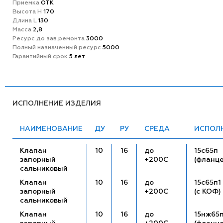
Приемка
ОТК
Высота H
170
Длина L
130
Масса
2,8
Ресурс до зав.ремонта
3000
Полный назначенный ресурс
5000
Гарантийный срок
5 лет
ИСПОЛНЕНИЕ ИЗДЕЛИЯ
НАИМЕНОВАНИЕ
ДУ
РУ
СРЕДА
ИСПОЛ
Клапан
10
16
до
15с65п
запорный
+200С
(фланц
сальниковый
Клапан
10
16
до
15с65п1
запорный
+200С
(с КОФ)
сальниковый
Клапан
10
16
до
15нж65