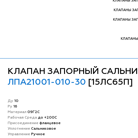
КЛАПАНЫ ЗА
КЛАПАНЫ З
КЛАПАНЫ ЗА
КЛАПАНЫ
КЛАПАН ЗАПОРНЫЙ САЛЬН
ЛПА21001-010-30
[15ЛС65П]
Ду
10
Ру
16
Матeриал
09Г2С
Рабочая Среда
до +200С
Присоединение
фланцевое
Уплотнение
Сальниковое
Управление
Ручное