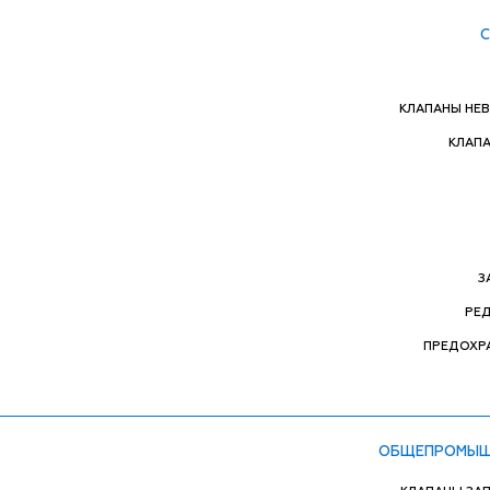
КЛАПАНЫ НЕ
КЛАП
З
РЕ
ПРЕДОХР
ОБЩЕПРОМЫШ