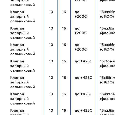
запорный
+200С
(фланц
сальниковый
Клапан
10
16
до
15нж65п
запорный
+200С
(с КОФ)
сальниковый
Клапан
10
16
до
15нж65
запорный
+200С
(фланц
сальниковый
Клапан
10
16
до
15нж65
запорный
+200С
(с КОФ)
сальниковый
Клапан
10
16
до +425С
15с65н
запорный
(фланц
сальниковый
Клапан
10
16
до +425С
15с65нж
запорный
(с КОФ)
сальниковый
Клапан
10
16
до +425С
15нж65
запорный
(фланц
сальниковый
Клапан
10
16
до +425С
15нж65