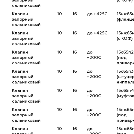
запорный
(с КОФ)
сальниковый
Клапан
10
16
до +425С
15нж65
запорный
(фланц
сальниковый
Клапан
10
16
до +425С
15нж65
запорный
(с КОФ)
сальниковый
Клапан
10
16
до
15с65п2
запорный
+200С
(под
сальниковый
привар
Клапан
10
16
до
15с65п3
запорный
+200С
(штуце
сальниковый
ниппел
Клапан
10
16
до
15с65п4
запорный
+200С
(муфто
сальниковый
Клапан
10
16
до
15нж65
запорный
+200С
(под
сальниковый
привар
Клапан
10
16
до
15нж65