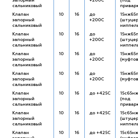
запорный
+200С
(под
сальниковый
привар
Клапан
10
16
до
15нж65
запорный
+200С
(штуце
сальниковый
ниппел
Клапан
10
16
до
15нж65
запорный
+200С
(штуце
сальниковый
ниппел
Клапан
10
16
до
15нж65
запорный
+200С
(муфто
сальниковый
Клапан
10
16
до
15нж65
запорный
+200С
(муфто
сальниковый
Клапан
10
16
до +425С
15с65н
запорный
(под
сальниковый
привар
Клапан
10
16
до +425С
15с65н
запорный
(штуце
сальниковый
ниппел
Клапан
10
16
до +425С
15с65н