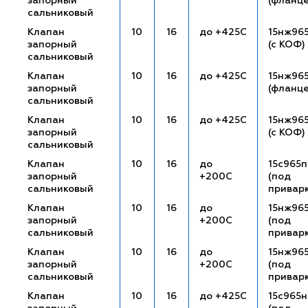
запорный
(фланц
сальниковый
Клапан
10
16
до +425С
15нж96
запорный
(с КОФ)
сальниковый
Клапан
10
16
до +425С
15нж96
запорный
(фланц
сальниковый
Клапан
10
16
до +425С
15нж96
запорный
(с КОФ)
сальниковый
Клапан
10
16
до
15с965п
запорный
+200С
(под
сальниковый
привар
Клапан
10
16
до
15нж96
запорный
+200С
(под
сальниковый
привар
Клапан
10
16
до
15нж96
запорный
+200С
(под
сальниковый
привар
Клапан
10
16
до +425С
15с965