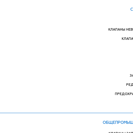
КЛАПАНЫ НЕ
КЛАП
З
РЕ
ПРЕДОХР
ОБЩЕПРОМЫШ