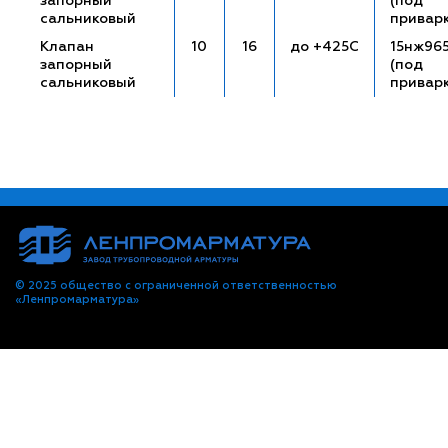
запорный
(под
сальниковый
привар
Клапан
10
16
до +425С
15нж96
запорный
(под
сальниковый
привар
© 2025 общество с ограниченной ответственностью
«Ленпромарматура»