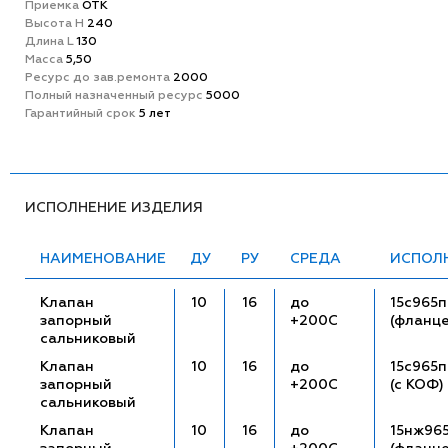
Приемка
ОТК
Высота H
240
Длина L
130
Масса
5,50
Ресурс до зав.ремонта
2000
Полный назначенный ресурс
5000
Гарантийный срок
5 лет
ИСПОЛНЕНИЕ ИЗДЕЛИЯ
НАИМЕНОВАНИЕ
ДУ
РУ
СРЕДА
ИСПОЛ
Клапан
10
16
до
15с965п
запорный
+200С
(фланц
сальниковый
Клапан
10
16
до
15с965п
запорный
+200С
(с КОФ)
сальниковый
Клапан
10
16
до
15нж96