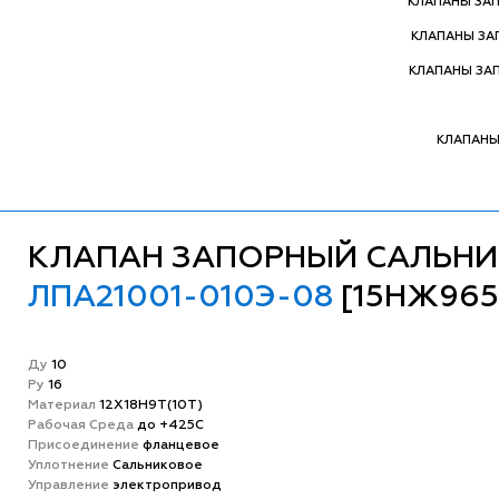
КЛАПАНЫ ЗА
КЛАПАНЫ З
КЛАПАНЫ ЗА
КЛАПАНЫ
КЛАПАН ЗАПОРНЫЙ САЛЬН
ЛПА21001-010Э-08
[15НЖ96
Ду
10
Ру
16
Матeриал
12Х18Н9Т(10Т)
Рабочая Среда
до +425С
Присоединение
фланцевое
Уплотнение
Сальниковое
Управление
электропривод