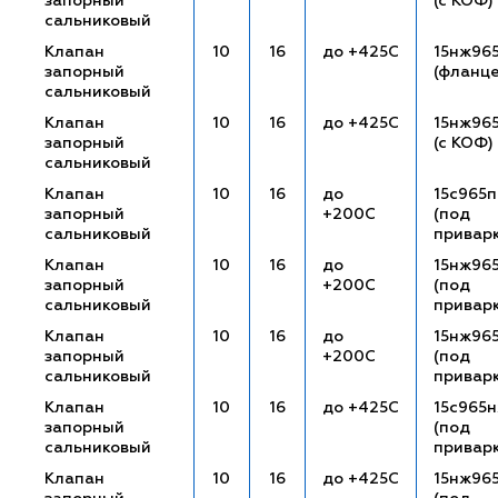
запорный
(с КОФ)
сальниковый
Клапан
10
16
до +425С
15нж96
запорный
(фланц
сальниковый
Клапан
10
16
до +425С
15нж96
запорный
(с КОФ)
сальниковый
Клапан
10
16
до
15с965п
запорный
+200С
(под
сальниковый
привар
Клапан
10
16
до
15нж96
запорный
+200С
(под
сальниковый
привар
Клапан
10
16
до
15нж96
запорный
+200С
(под
сальниковый
привар
Клапан
10
16
до +425С
15с965
запорный
(под
сальниковый
привар
Клапан
10
16
до +425С
15нж96