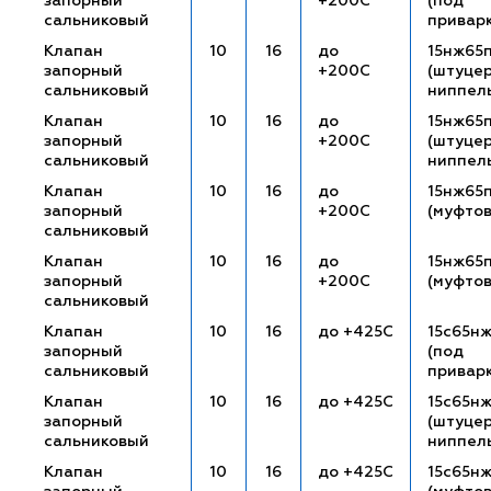
запорный
+200С
(под
сальниковый
привар
Клапан
10
16
до
15нж65
запорный
+200С
(штуце
сальниковый
ниппел
Клапан
10
16
до
15нж65
запорный
+200С
(штуце
сальниковый
ниппел
Клапан
10
16
до
15нж65
запорный
+200С
(муфто
сальниковый
Клапан
10
16
до
15нж65
запорный
+200С
(муфто
сальниковый
Клапан
10
16
до +425С
15с65н
запорный
(под
сальниковый
привар
Клапан
10
16
до +425С
15с65н
запорный
(штуце
сальниковый
ниппел
Клапан
10
16
до +425С
15с65н