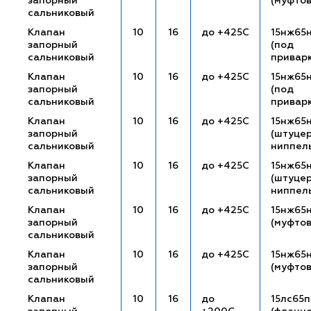
запорный
(муфто
сальниковый
Клапан
10
16
до +425С
15нж65
запорный
(под
сальниковый
привар
Клапан
10
16
до +425С
15нж65
запорный
(под
сальниковый
привар
Клапан
10
16
до +425С
15нж65
запорный
(штуце
сальниковый
ниппел
Клапан
10
16
до +425С
15нж65
запорный
(штуце
сальниковый
ниппел
Клапан
10
16
до +425С
15нж65
запорный
(муфто
сальниковый
Клапан
10
16
до +425С
15нж65
запорный
(муфто
сальниковый
Клапан
10
16
до
15лс65п