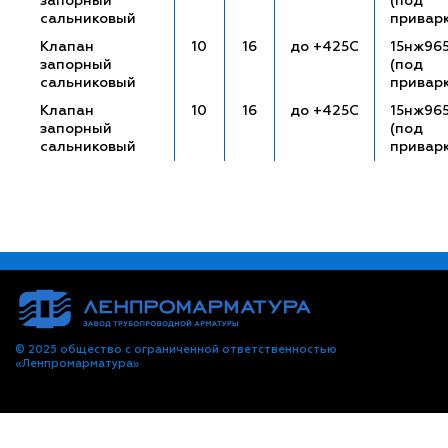
запорный
(под
сальниковый
привар
Клапан
10
16
до +425С
15нж96
запорный
(под
сальниковый
привар
Клапан
10
16
до +425С
15нж96
запорный
(под
сальниковый
привар
© 2025 общество с ограниченной ответственностью
«Ленпромарматура»