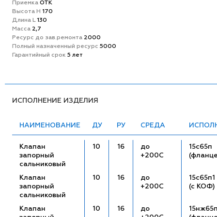
Приемка
ОТК
Высота H
170
Длина L
130
Масса
2,7
Ресурс до зав.ремонта
2000
Полный назначенный ресурс
5000
Гарантийный срок
5 лет
ИСПОЛНЕНИЕ ИЗДЕЛИЯ
НАИМЕНОВАНИЕ
ДУ
РУ
СРЕДА
ИСПОЛ
Клапан
10
16
до
15с65п
запорный
+200С
(фланц
сальниковый
Клапан
10
16
до
15с65п1
запорный
+200С
(с КОФ)
сальниковый
Клапан
10
16
до
15нж65