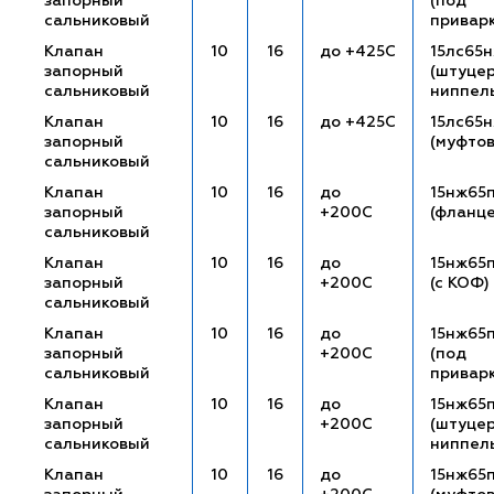
запорный
(под
сальниковый
привар
Клапан
10
16
до +425С
15лс65
запорный
(штуце
сальниковый
ниппел
Клапан
10
16
до +425С
15лс65
запорный
(муфто
сальниковый
Клапан
10
16
до
15нж65
запорный
+200С
(фланц
сальниковый
Клапан
10
16
до
15нж65п
запорный
+200С
(с КОФ)
сальниковый
Клапан
10
16
до
15нж65
запорный
+200С
(под
сальниковый
привар
Клапан
10
16
до
15нж65п
запорный
+200С
(штуце
сальниковый
ниппел
Клапан
10
16
до
15нж65