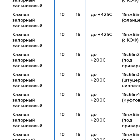
запорный
(с КОФ)
сальниковый
Клапан
10
16
до +425С
15нж65
запорный
(фланц
сальниковый
Клапан
10
16
до +425С
15нж65
запорный
(с КОФ)
сальниковый
Клапан
10
16
до
15с65п2
запорный
+200С
(под
сальниковый
привар
Клапан
10
16
до
15с65п3
запорный
+200С
(штуце
сальниковый
ниппел
Клапан
10
16
до
15с65п4
запорный
+200С
(муфто
сальниковый
Клапан
10
16
до
15нж65
запорный
+200С
(под
сальниковый
привар
Клапан
10
16
до
15нж65