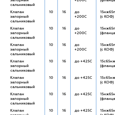
запорный
+200С
(фланц
сальниковый
Клапан
10
16
до
15нж65п
запорный
+200С
(с КОФ)
сальниковый
Клапан
10
16
до
15нж65
запорный
+200С
(фланц
сальниковый
Клапан
10
16
до
15нж65
запорный
+200С
(с КОФ)
сальниковый
Клапан
10
16
до +425С
15с65н
запорный
(фланц
сальниковый
Клапан
10
16
до +425С
15с65нж
запорный
(с КОФ)
сальниковый
Клапан
10
16
до +425С
15нж65
запорный
(фланц
сальниковый
Клапан
10
16
до +425С
15нж65