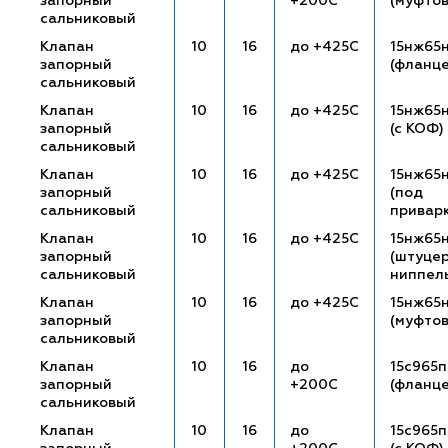
запорный
+200С
(муфто
сальниковый
Клапан
10
16
до +425С
15нж65
запорный
(фланц
сальниковый
Клапан
10
16
до +425С
15нж65
запорный
(с КОФ)
сальниковый
Клапан
10
16
до +425С
15нж65
запорный
(под
сальниковый
привар
Клапан
10
16
до +425С
15нж65
запорный
(штуце
сальниковый
ниппел
Клапан
10
16
до +425С
15нж65
запорный
(муфто
сальниковый
Клапан
10
16
до
15с965п
запорный
+200С
(фланц
сальниковый
Клапан
10
16
до
15с965п