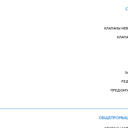
КЛАПАНЫ НЕ
КЛАП
З
РЕ
ПРЕДОХР
ОБЩЕПРОМЫШ