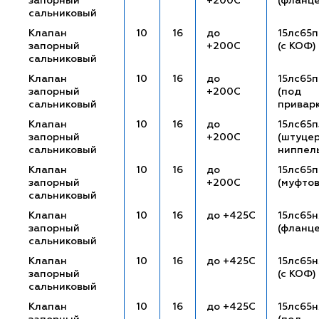
запорный
+200С
(фланц
сальниковый
Клапан
10
16
до
15лс65п
запорный
+200С
(с КОФ)
сальниковый
Клапан
10
16
до
15лс65п
запорный
+200С
(под
сальниковый
привар
Клапан
10
16
до
15лс65п
запорный
+200С
(штуце
сальниковый
ниппел
Клапан
10
16
до
15лс65
запорный
+200С
(муфто
сальниковый
Клапан
10
16
до +425С
15лс65
запорный
(фланц
сальниковый
Клапан
10
16
до +425С
15лс65н
запорный
(с КОФ)
сальниковый
Клапан
10
16
до +425С
15лс65