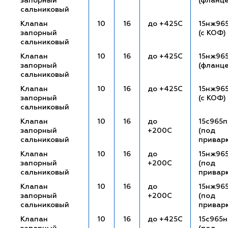
запорный
(фланц
сальниковый
Клапан
10
16
до +425С
15нж96
запорный
(с КОФ)
сальниковый
Клапан
10
16
до +425С
15нж96
запорный
(фланц
сальниковый
Клапан
10
16
до +425С
15нж96
запорный
(с КОФ)
сальниковый
Клапан
10
16
до
15с965п
запорный
+200С
(под
сальниковый
привар
Клапан
10
16
до
15нж96
запорный
+200С
(под
сальниковый
привар
Клапан
10
16
до
15нж96
запорный
+200С
(под
сальниковый
привар
Клапан
10
16
до +425С
15с965