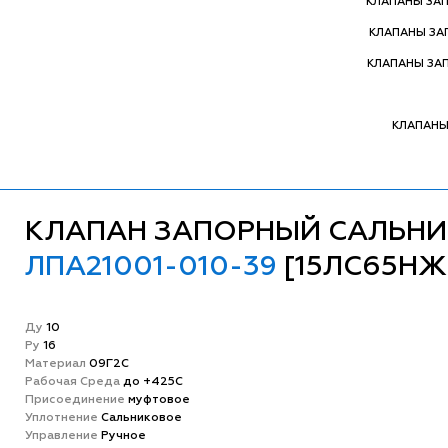
КЛАПАНЫ ЗА
КЛАПАНЫ З
КЛАПАНЫ ЗА
КЛАПАНЫ
КЛАПАН ЗАПОРНЫЙ САЛЬН
ЛПА21001-010-39
[15ЛС65НЖ
Ду
10
Ру
16
Матeриал
09Г2С
Рабочая Среда
до +425С
Присоединение
муфтовое
Уплотнение
Сальниковое
Управление
Ручное