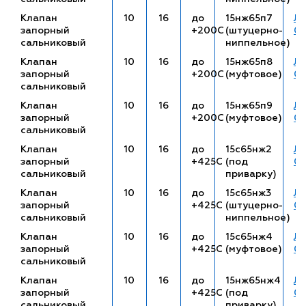
Клапан
10
16
до
15нж65п7
ЛП
запорный
+200С
(штуцерно-
01
сальниковый
ниппельное)
Клапан
10
16
до
15нж65п8
ЛП
запорный
+200С
(муфтовое)
01
сальниковый
Клапан
10
16
до
15нж65п9
ЛП
запорный
+200С
(муфтовое)
01
сальниковый
Клапан
10
16
до
15с65нж2
ЛП
запорный
+425С
(под
01
сальниковый
приварку)
Клапан
10
16
до
15с65нж3
ЛП
запорный
+425С
(штуцерно-
01
сальниковый
ниппельное)
Клапан
10
16
до
15с65нж4
ЛП
запорный
+425С
(муфтовое)
01
сальниковый
Клапан
10
16
до
15нж65нж4
ЛП
запорный
+425С
(под
01
сальниковый
приварку)