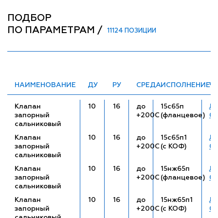
ПОДБОР
ПО ПАРАМЕТРАМ /
11124 ПОЗИЦИИ
НАИМЕНОВАНИЕ
ДУ
РУ
СРЕДА
ИСПОЛНЕНИЕ
Ч
Клапан
10
16
до
15с65п
ЛП
запорный
+200С
(фланцевое)
01
сальниковый
Клапан
10
16
до
15с65п1
ЛП
запорный
+200С
(с КОФ)
01
сальниковый
Клапан
10
16
до
15нж65п
ЛП
запорный
+200С
(фланцевое)
01
сальниковый
Клапан
10
16
до
15нж65п1
ЛП
запорный
+200С
(с КОФ)
01
сальниковый