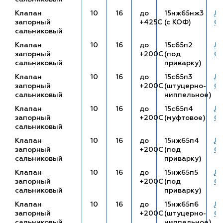
Клапан
10
16
до
15нж65нж3
ЛП
запорный
+425С
(с КОФ)
01
сальниковый
Клапан
10
16
до
15с65п2
ЛП
запорный
+200С
(под
01
сальниковый
приварку)
Клапан
10
16
до
15с65п3
ЛП
запорный
+200С
(штуцерно-
01
сальниковый
ниппельное)
Клапан
10
16
до
15с65п4
ЛП
запорный
+200С
(муфтовое)
01
сальниковый
Клапан
10
16
до
15нж65п4
ЛП
запорный
+200С
(под
01
сальниковый
приварку)
Клапан
10
16
до
15нж65п5
ЛП
запорный
+200С
(под
01
сальниковый
приварку)
Клапан
10
16
до
15нж65п6
ЛП
запорный
+200С
(штуцерно-
01
сальниковый
ниппельное)