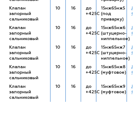
Клапан
10
16
до
15нж65нж5
ЛП
запорный
+425С
(под
01
сальниковый
приварку)
Клапан
10
16
до
15нж65нж6
ЛП
запорный
+425С
(штуцерно-
01
сальниковый
ниппельное)
Клапан
10
16
до
15нж65нж7
ЛП
запорный
+425С
(штуцерно-
01
сальниковый
ниппельное)
Клапан
10
16
до
15нж65нж8
ЛП
запорный
+425С
(муфтовое)
01
сальниковый
Клапан
10
16
до
15нж65нж9
ЛП
запорный
+425С
(муфтовое)
01
сальниковый