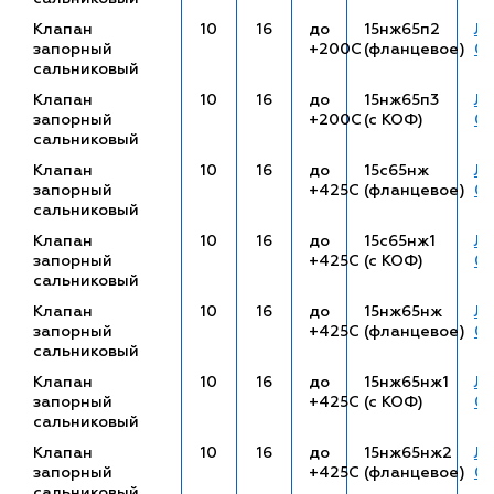
Клапан
10
16
до
15нж65п2
ЛП
запорный
+200С
(фланцевое)
01
сальниковый
Клапан
10
16
до
15нж65п3
ЛП
запорный
+200С
(с КОФ)
01
сальниковый
Клапан
10
16
до
15с65нж
ЛП
запорный
+425С
(фланцевое)
01
сальниковый
Клапан
10
16
до
15с65нж1
ЛП
запорный
+425С
(с КОФ)
01
сальниковый
Клапан
10
16
до
15нж65нж
ЛП
запорный
+425С
(фланцевое)
01
сальниковый
Клапан
10
16
до
15нж65нж1
ЛП
запорный
+425С
(с КОФ)
01
сальниковый
Клапан
10
16
до
15нж65нж2
ЛП
запорный
+425С
(фланцевое)
01
сальниковый